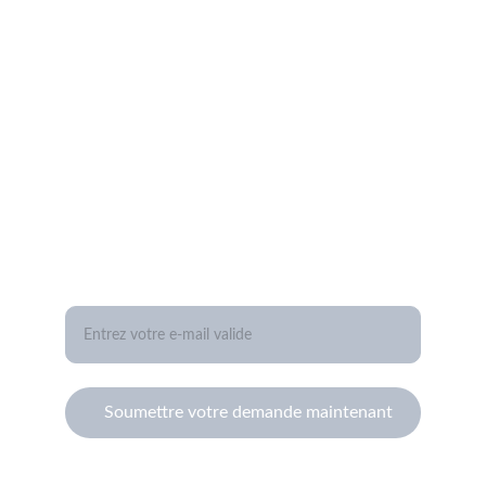
Time-Cuir
time-cuir@orange.fr
+33 6 77 13 12 20
QUALITÉ
Votre adresse e-mail ici
Soumettre votre demande maintenant