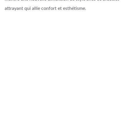
attrayant qui allie confort et esthétisme.
Artisanat d'Art
Créations uniques en cuir et bijoux faits main.