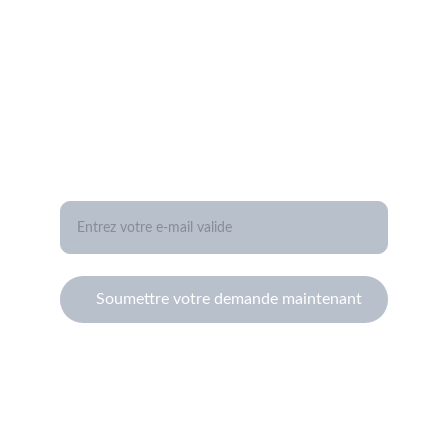
time-cuir@orange.fr
+33 6 77 13 12 20
QUALITÉ
Votre adresse e-mail ici
Soumettre votre demande maintenant
© 2024. All rights reserved.