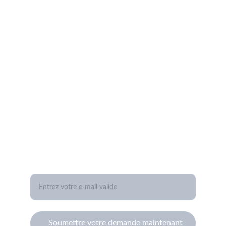
Time-Cuir
time-cuir@orange.fr
+33 6 77 13 12 20
QUALITÉ
Votre adresse e-mail ici
Soumettre votre demande maintenant