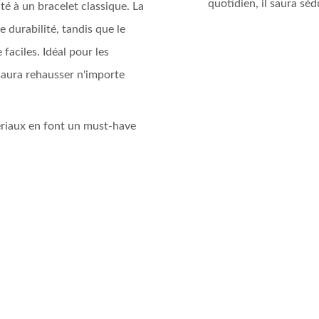
quotidien, il saura séd
é à un bracelet classique. La
e durabilité, tandis que le
aciles. Idéal pour les
saura rehausser n'importe
ériaux en font un must-have
Ti