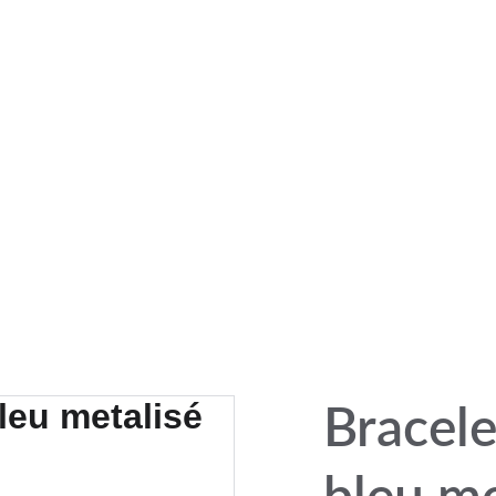
PROFITEZ DE MES CRÉATIONS ARTISANALES EN PIECES UNIQUES !
Contact
Conditions
Points de vente
Atelier
Tous mes Créations
Bracele