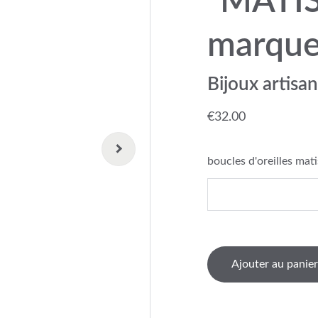
"MATIS
marquet
Bijoux artisan
€32.00
boucles d'oreilles mat
Ajouter au panier