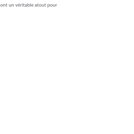
sont un véritable atout pour
Ti
+
t
Q