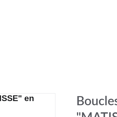
PROFITEZ DE MES CRÉATIONS ARTISANALES EN PIECES UNIQUES !
Contact
Conditions
Points de vente
Atelier
Tous mes Créations
Boucles