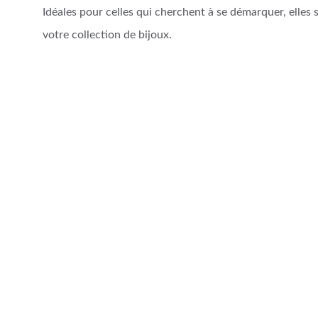
Idéales pour celles qui cherchent à se démarquer, elles 
votre collection de bijoux.
Artisanat d'Art
Créations uniques en cuir et bijoux faits main.
Conditions générales